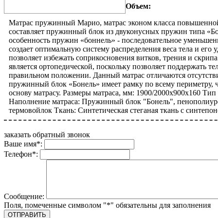
Объем:
Матрас пружинный Марио, матрас эконом класса повышенной
составляет пружинный блок из двуконусных пружин типа «Б
особенность пружин «боннель» - последовательное уменьшени
создает оптимальную систему распределения веса тела и его 
позволяет избежать соприкосновения витков, трения и скрипа
является ортопедической, поскольку позволяет поддержать те
правильном положении. Данный матрас отличаются отсутств
пружинный блок «Бонель» имеет рамку по всему периметру, 
основу матрасу. Размеры матраса, мм: 1900/2000х900х160 Ти
Наполнение матраса: Пружинный блок "Бонель", пенополиур
термовойлок Ткань: Синтетическая стеганая ткань с синтепон
заказать обратный звонок
Ваше имя
*
:
Телефон
*
:
Сообщение:
Поля, помеченные символом "
*
" обязательны для заполнения