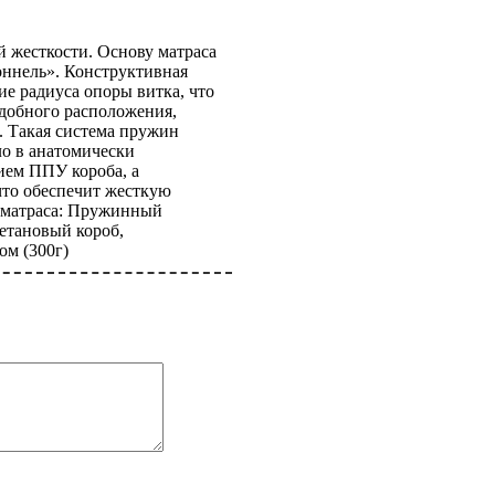
 жесткости. Основу матраса
оннель». Конструктивная
е радиуса опоры витка, что
удобного расположения,
. Такая система пружин
ло в анатомически
ием ППУ короба, а
что обеспечит жесткую
п матраса: Пружинный
етановый короб,
ом (300г)