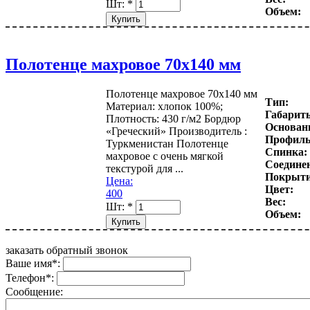
Шт:
*
Объем:
Полотенце махровое 70х140 мм
Полотенце махровое 70х140 мм
Тип:
Материал: хлопок 100%;
Габарит
Плотность: 430 г/м2 Бордюр
Основани
«Греческий» Производитель :
Профиль
Туркменистан Полотенце
Спинка:
махровое с очень мягкой
Соедине
текстурой для ...
Покрыти
Цена:
Цвет:
400
Вес:
Шт:
*
Объем:
заказать обратный звонок
Ваше имя
*
:
Телефон
*
:
Сообщение: