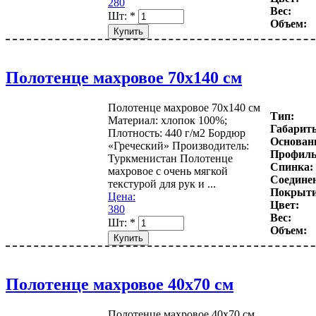
280
Вес:
Шт:
*
Объем:
Полотенце махровое 70х140 см
Полотенце махровое 70х140 см
Тип:
Материал: хлопок 100%;
Габарит
Плотность: 440 г/м2 Бордюр
Основани
«Греческий» Производитель:
Профиль
Туркменистан Полотенце
Спинка:
махровое с очень мягкой
Соедине
текстурой для рук и ...
Покрыти
Цена:
Цвет:
380
Вес:
Шт:
*
Объем:
Полотенце махровое 40х70 см
Полотенце махровое 40х70 см