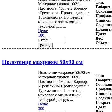
Тип:
Материал: хлопок 100%;
Габарит
Плотность: 430 г/м2 Бордюр
Основани
«Греческий» Производитель :
Профиль
Туркменистан Полотенце
Спинка:
махровое с очень мягкой
Соедине
текстурой для ...
Покрыти
Цена:
Цвет:
180
Вес:
Шт:
*
Объем:
Полотенце махровое 50х90 см
Полотенце махровое 50х90 см
Тип:
Материал: хлопок 100%;
Габарит
Плотность: 430 г/м2 Бордюр
Основани
«Греческий» Производитель :
Профиль
Туркменистан Полотенце
Спинка:
махровое с очень мягкой
Соедине
текстурой для рук ...
Покрыти
Цена:
Цвет:
300
Вес: