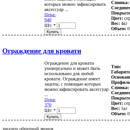
Спинка:
которых можно зафиксировать
Соедине
аксессуар ...
Покрыти
Цена:
Цвет:
сер
940
Вес:
4кг
Шт:
*
Объем:
0
Ограждение для кровати
Ограждение для кровати
Тип:
универсально и может быть
Габарит
использовано для любой
Основани
кровати. Ограждение имеет
Профиль
зацепы, с помощью которых
Спинка:
можно зафиксировать аксессуар
Соедине
...
Покрыти
Цена:
Цвет:
сер
370
Вес:
1кг
Шт:
*
Объем:
0
заказать обратный звонок