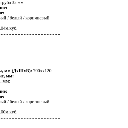
труба 32 мм
ние:
е:
ый / белый / коричневый
.04м.куб.
ы, мм (ДхШхВ):
700xx120
е, мм:
, мм:
ние:
е:
ый / белый / коричневый
.00м.куб.