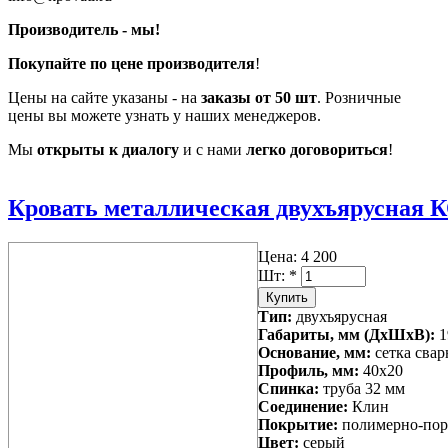
Производитель - мы!
Покупайте по цене производителя
!
Цены на сайте указаны - на
заказы от 50 шт
. Розничные
цены вы можете узнать у наших менеджеров.
Мы
открыты к диалогу
и с нами
легко договориться
!
Кровать металлическая двухъярусная К
Цена:
4 200
Шт:
*
Тип:
двухъярусная
Габариты, мм (ДхШхВ):
1
Основание, мм:
сетка свар
Профиль, мм:
40x20
Спинка:
труба 32 мм
Соединение:
Клин
Покрытие:
полимерно-пор
Цвет:
серый